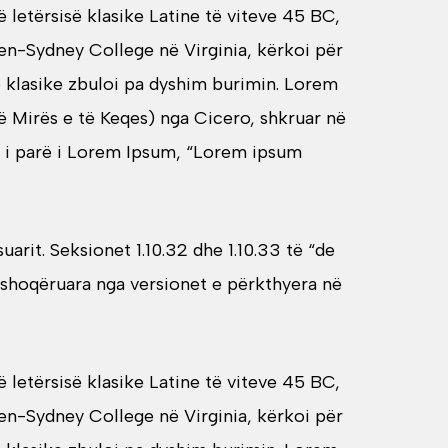
 letërsisë klasike Latine të viteve 45 BC,
en-Sydney College në Virginia, kërkoi për
në klasike zbuloi pa dyshim burimin. Lorem
ë Mirës e të Keqes) nga Cicero, shkruar në
ti i parë i Lorem Ipsum, “Lorem ipsum
rit. Seksionet 1.10.32 dhe 1.10.33 të “de
 shoqëruara nga versionet e përkthyera në
 letërsisë klasike Latine të viteve 45 BC,
en-Sydney College në Virginia, kërkoi për