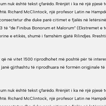
 nuk është tekst çfarëdo. Rrënjët i ka në një pjesë të
htë. Richard McClintock, një profesor Latin ne Hampd
 consectetur dhe duke parë citimet e fjalës në letërsi
.33 të “de Finibus Bonorum et Malorum” (Ekstremet e t
eorine e etikës, shumë i famshëm gjatë Rilindjes. Rresh
që në vitet 1500 riprodhohet më poshtë për të interesua
anë gjithashtu të riprodhuara në formën origjinale të
 nuk është tekst çfarëdo. Rrënjët i ka në një pjesë të
htë. Richard McClintock, një profesor Latin ne Hampd