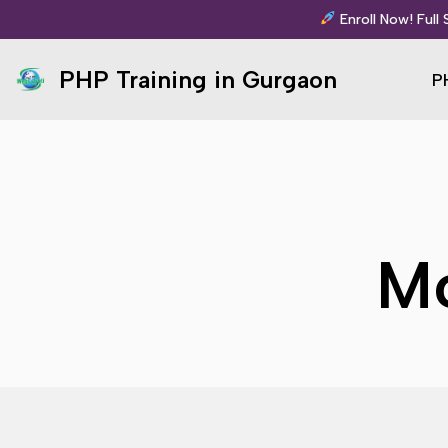
Enroll Now! Full
Skip
PHP Training in Gurgaon
P
to
content
Mo