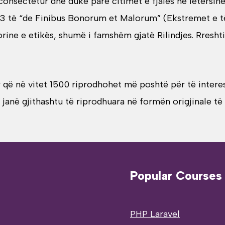
 consectetur dhe duke parë citimet e fjalës në letërsi
.33 të “de Finibus Bonorum et Malorum” (Ekstremet e t
eorine e etikës, shumë i famshëm gjatë Rilindjes. Rresh
që në vitet 1500 riprodhohet më poshtë për të interesua
anë gjithashtu të riprodhuara në formën origjinale të
Popular Courses
PHP Laravel