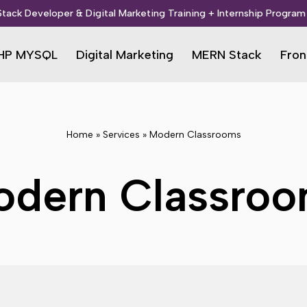
 Stack Developer & Digital Marketing Training + Internship Program 
HP MYSQL
Digital Marketing
MERN Stack
Fron
Home
»
Services
»
Modern Classrooms
dern Classro