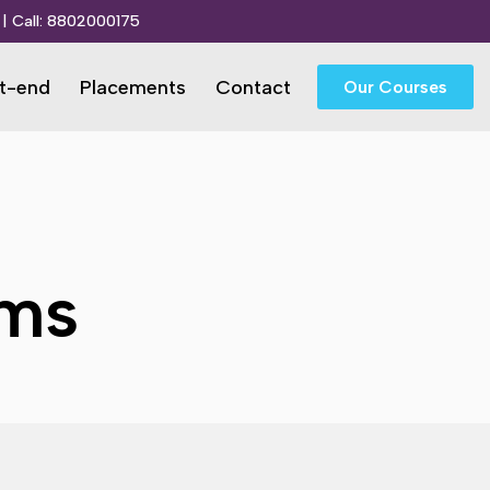
| Call:
8802000175
t-end
Placements
Contact
Our Courses
oms