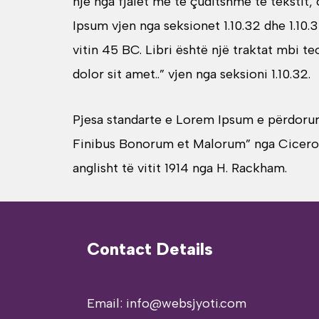
një nga fjalët më të çuditshme të tekstit,
Ipsum vjen nga seksionet 1.10.32 dhe 1.10
vitin 45 BC. Libri është një traktat mbi t
dolor sit amet..” vjen nga seksioni 1.10.32.
Pjesa standarte e Lorem Ipsum e përdorur 
Finibus Bonorum et Malorum” nga Cicero j
anglisht të vitit 1914 nga H. Rackham.
Contact Details
Email: info@websjyoti.com